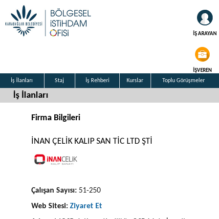
İŞ ARAYAN
İŞVEREN
İş İlanları
Staj
İş Rehberi
Kurslar
Toplu Görüşmeler
İş İlanları
Firma Bilgileri
İNAN ÇELİK KALIP SAN TİC LTD ŞTİ
Çalışan Sayısı:
51-250
Web Sitesi:
Ziyaret Et