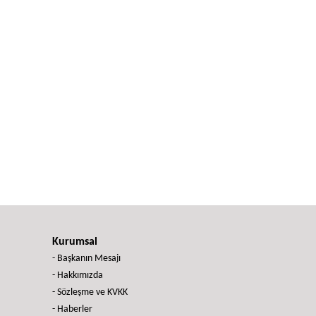
Kurumsal
- Başkanın Mesajı
- Hakkımızda
- Sözleşme ve KVKK
- Haberler