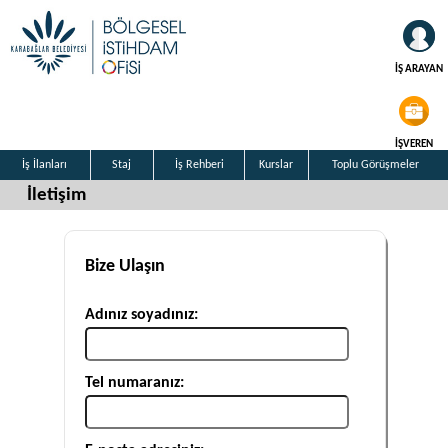
İŞ ARAYAN
İŞVEREN
İş İlanları
Staj
İş Rehberi
Kurslar
Toplu Görüşmeler
İletişim
Bize Ulaşın
Adınız soyadınız:
Tel numaranız: