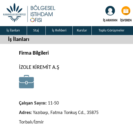
İŞ ARAYAN
İŞVEREN
İş İlanları
Staj
İş Rehberi
Kurslar
Toplu Görüşmeler
İş İlanları
Firma Bilgileri
İZOLE KİREMİT A.Ş
Çalışan Sayısı:
11-50
Adres:
Yazıbaşı, Fatma Tonkuş Cd., 35875
Torbalı/İzmir