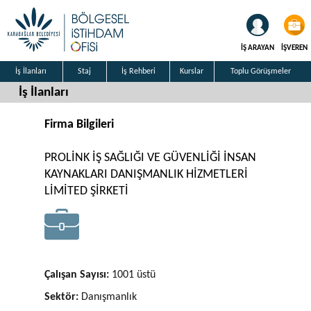
İŞ ARAYAN
İŞVEREN
İş İlanları
Staj
İş Rehberi
Kurslar
Toplu Görüşmeler
İş İlanları
Firma Bilgileri
PROLİNK İŞ SAĞLIĞI VE GÜVENLİĞİ İNSAN
KAYNAKLARI DANIŞMANLIK HİZMETLERİ
LİMİTED ŞİRKETİ
Çalışan Sayısı:
1001 üstü
Sektör:
Danışmanlık